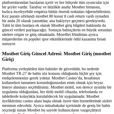
platformlarından bazılarını içerir ve her bütçede tüm oyuncular için
bir şeyler vardır. Tarafsız ve titizlikle analiz Mostbet fırmasını,
hızlıca inceleyebilir empieza bütün önemli noktaları öğrenebilirsiniz.
Kez param sıfırlandı mostbet 80 kusur tl cash return vardı oynadım
bir anda 20 olarak yansıttılar, ana bakiyeye geçmesi gerekiyordu.
Tabii ki tüm bunlara ek olarak Mostbet giriş bilgileri hakkında da
güncel verileri paylaşacağız. Sonuçta bahisçilerin en büyük sorunları
sitelere erişim ve giriş olmaktadır. MoreBet Hindistan ayrıca
müşterilerine en popüler spor etkinliklerinde ödül kazanma fırsatı
sunuyor.
Mostbet Giriş Güncel Adresi: Mostbet Giriş (mostbet
Giriş)
Platforma yerleştirilen tüm bahisler de güvenlidir, bu nedenle
Mostbet TR-27 ile bahis söz konusu olduğunda hiçbir şey için
endişelenmenize gerek yoktur. Mostbet Casino’da, hesabınızı
kullanırken tamamen korunduğunuzdan emin olmak için beyaz
listeye alınmayı seçebilirsiniz. Mostbet mobil, son derece uyumlu bir
uygulama olduğundan, her türlü mobil cihazda, telefonlarda ve
tabletlerde kolaylıkla kurulabilecek bir uygulamadır. Mostbet
üyelikleriniz casino alanı başta olmak üzere tüm hizmetlerinde sizleri
memnun edecektir. Ayrıca müsabakalar içerisinde de geniş bir bahis
seçeneği sunan Mostbet bu sayede kullanıcıların vazgeçilmezi