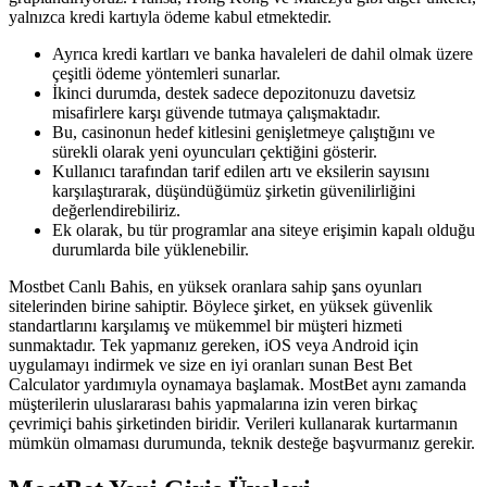
yalnızca kredi kartıyla ödeme kabul etmektedir.
Ayrıca kredi kartları ve banka havaleleri de dahil olmak üzere
çeşitli ödeme yöntemleri sunarlar.
İkinci durumda, destek sadece depozitonuzu davetsiz
misafirlere karşı güvende tutmaya çalışmaktadır.
Bu, casinonun hedef kitlesini genişletmeye çalıştığını ve
sürekli olarak yeni oyuncuları çektiğini gösterir.
Kullanıcı tarafından tarif edilen artı ve eksilerin sayısını
karşılaştırarak, düşündüğümüz şirketin güvenilirliğini
değerlendirebiliriz.
Ek olarak, bu tür programlar ana siteye erişimin kapalı olduğu
durumlarda bile yüklenebilir.
Mostbet Canlı Bahis, en yüksek oranlara sahip şans oyunları
sitelerinden birine sahiptir. Böylece şirket, en yüksek güvenlik
standartlarını karşılamış ve mükemmel bir müşteri hizmeti
sunmaktadır. Tek yapmanız gereken, iOS veya Android için
uygulamayı indirmek ve size en iyi oranları sunan Best Bet
Calculator yardımıyla oynamaya başlamak. MostBet aynı zamanda
müşterilerin uluslararası bahis yapmalarına izin veren birkaç
çevrimiçi bahis şirketinden biridir. Verileri kullanarak kurtarmanın
mümkün olmaması durumunda, teknik desteğe başvurmanız gerekir.