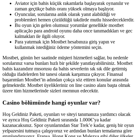
Aviator için bahis küçük rakamlarla başlayarak oynanılır ve
zaman geçtikçe bahis oranı yüksek olmaya başlıyor.
Oyuncular, sorularına anlık olarak yanıt alabildiği ve
problemleri hemen çözüldüğü takdirde mutlu hissedeceklerdir.
Bu oyun için gelen olumsuz yorumlar genellikle mostbet
aplicação para android oyunu daha once tanımadıkları ve gec
kalmakları ile ilgili oluyor.
Para yatırmak için Mostbet hesabınıza giriş yapın ve
kullanmak istediğiniz ödeme yöntemini seçin.
Mostbet, günün her saatinde müşteri hizmetleri sağlar, bu nedenle
sorularınız varsa bunları hızlı bir şekilde yanıtlayabilirsiniz. Mostbet
bahis kazandırır mısorusu da bahis severlerin sık sık dile getirmiş
olduğu ifadelerden bir tanesi olarak karşımıza çıkıyor. Finansal
başarımları Mostbet’in adından çokça söz ettiren konular arasında
gelmektedir. Mostbet üyelikleriniz on line casino alanı başta olmak
üzere tüm hizmetlerinde sizleri memnun edecektir.
Casino bölümünde hangi oyunlar var?
Hoş Geldiniz Paketi, oyunları ve siteyi tanımanıza yardımcı olacak
ve ayrıca Hoş Geldiniz Paketi sırasında 1.000€’ya kadar
kazanacaksınız. Spor oyunlarından Star Trek’e kadar, geniş bir oyun
yelpazesini tutmaya çalışıyoruz ve ardından bunları temalarına göre
gruplandırıyoruz. Fransa, Hong Kong ve Malezya gibi diğer ülkeler,