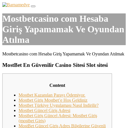
Mostbetcasino com Hesaba
Giriş Yapamamak Ve Oyundan
Atılma
Mostbetcasino com Hesaba Giriş Yapamamak Ve Oyundan Atılmak
MostBet En Güvenilir Casino Sitesi Slot sitesi
Content
Mostbet Kazanılan Parayı Ödemiyor.
Mostbet Giriş Mostbet’e Hoş Geldiniz
Mostbet Türkiye Uygulaması Nasıl Indirilir?
Mostbet Güncel Giriş Adresi
Mostbet Giriş Güncel Adresi: Mostbet Giriş
(mostbet Giriş)
MostBet Güncel Giriş Adres Bilgilerine Güvenli