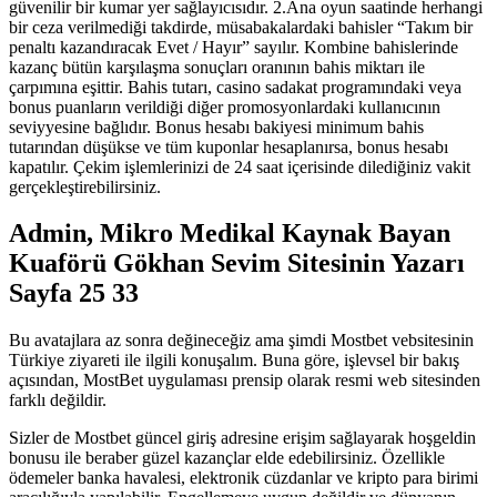
güvenilir bir kumar yer sağlayıcısıdır. 2.Ana oyun saatinde herhangi
bir ceza verilmediği takdirde, müsabakalardaki bahisler “Takım bir
penaltı kazandıracak Evet / Hayır” sayılır. Kombine bahislerinde
kazanç bütün karşılaşma sonuçları oranının bahis miktarı ile
çarpımına eşittir. Bahis tutarı, casino sadakat programındaki veya
bonus puanların verildiği diğer promosyonlardaki kullanıcının
seviyyesine bağlıdır. Bonus hesabı bakiyesi minimum bahis
tutarından düşükse ve tüm kuponlar hesaplanırsa, bonus hesabı
kapatılır. Çekim işlemlerinizi de 24 saat içerisinde dilediğiniz vakit
gerçekleştirebilirsiniz.
Admin, Mikro Medikal Kaynak Bayan
Kuaförü Gökhan Sevim Sitesinin Yazarı
Sayfa 25 33
Bu avatajlara az sonra değineceğiz ama şimdi Mostbet vebsitesinin
Türkiye ziyareti ile ilgili konuşalım. Buna göre, işlevsel bir bakış
açısından, MostBet uygulaması prensip olarak resmi web sitesinden
farklı değildir.
Sizler de Mostbet güncel giriş adresine erişim sağlayarak hoşgeldin
bonusu ile beraber güzel kazançlar elde edebilirsiniz. Özellikle
ödemeler banka havalesi, elektronik cüzdanlar ve kripto para birimi