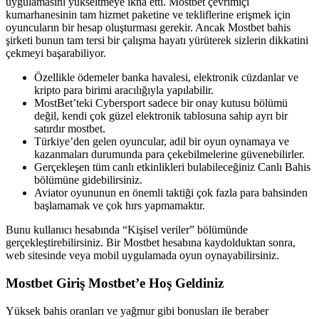
uygulamasını yükseltmeye ikna etti. Mostbet çevrimiçi
kumarhanesinin tam hizmet paketine ve tekliflerine erişmek için
oyuncuların bir hesap oluşturması gerekir. Ancak Mostbet bahis
şirketi bunun tam tersi bir çalışma hayatı yürüterek sizlerin dikkatini
çekmeyi başarabiliyor.
Özellikle ödemeler banka havalesi, elektronik cüzdanlar ve
kripto para birimi aracılığıyla yapılabilir.
MostBet’teki Cybersport sadece bir onay kutusu bölümü
değil, kendi çok güzel elektronik tablosuna sahip ayrı bir
satırdır mostbet.
Türkiye’den gelen oyuncular, adil bir oyun oynamaya ve
kazanmaları durumunda para çekebilmelerine güvenebilirler.
Gerçekleşen tüm canlı etkinlikleri bulabileceğiniz Canlı Bahis
bölümüne gidebilirsiniz.
Aviator oyununun en önemli taktiği çok fazla para bahsinden
başlamamak ve çok hırs yapmamaktır.
Bunu kullanıcı hesabında “Kişisel veriler” bölümünde
gerçekleştirebilirsiniz. Bir Mostbet hesabına kaydolduktan sonra,
web sitesinde veya mobil uygulamada oyun oynayabilirsiniz.
Mostbet Giriş Mostbet’e Hoş Geldiniz
Yüksek bahis oranları ve yağmur gibi bonusları ile beraber