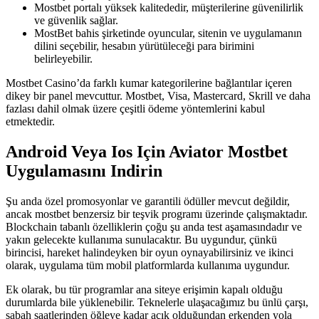
Mostbet portalı yüksek kalitededir, müşterilerine güvenilirlik
ve güvenlik sağlar.
MostBet bahis şirketinde oyuncular, sitenin ve uygulamanın
dilini seçebilir, hesabın yürütüleceği para birimini
belirleyebilir.
Mostbet Casino’da farklı kumar kategorilerine bağlantılar içeren
dikey bir panel mevcuttur. Mostbet, Visa, Mastercard, Skrill ve daha
fazlası dahil olmak üzere çeşitli ödeme yöntemlerini kabul
etmektedir.
Android Veya Ios Için Aviator Mostbet
Uygulamasını Indirin
Şu anda özel promosyonlar ve garantili ödüller mevcut değildir,
ancak mostbet benzersiz bir teşvik programı üzerinde çalışmaktadır.
Blockchain tabanlı özelliklerin çoğu şu anda test aşamasındadır ve
yakın gelecekte kullanıma sunulacaktır. Bu uygundur, çünkü
birincisi, hareket halindeyken bir oyun oynayabilirsiniz ve ikinci
olarak, uygulama tüm mobil platformlarda kullanıma uygundur.
Ek olarak, bu tür programlar ana siteye erişimin kapalı olduğu
durumlarda bile yüklenebilir. Teknelerle ulaşacağımız bu ünlü çarşı,
sabah saatlerinden öğleye kadar açık olduğundan erkenden yola