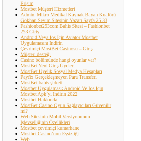
Erişim
Mostbet Müşteri Hizmetleri
Admin, Mikro Medikal Kaynak Bayan Kuaförü
Gökhan Sevim Sitesinin Yazarı Sayfa 25 33
Fashionbet253com Bahis Sitesi – Fashionbet
253 Giriş
Android Veya Ios Için Aviator Mostbet
Uygulamasını Indirin
Çevrimiçi MostBet Casinosu – Giriş
Müşteri desteği
Casino bölümünde hangi oyunlar var?
MostBet Yeni Giriş Üyeleri
MostBet Üyelik Sosyal Medya Hesapları
Payfix Gerçekleşmeyen Para Transferi
MostBet bahis şirketi
Mostbet Uygulaması: Android Ve Ios Için
Mostbet Apk’yi Indirin 2022
Mostbet Hakkında
MostBet Casino Oyun Sağlayıcıları Güvenilir
mi?
Web Sitesinin Mobil Versiyonunun
Işlevselliğinin Özellikleri
Mostbet çevrimiçi kumarhane
Mostbet Casino’nun Eşsizliği
Web