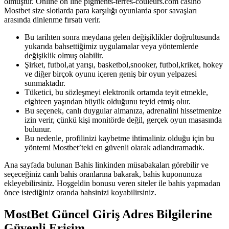
olmuştur. Online on line pigments-terres-couleurs.com casino
Mostbet size slotlarda para karşılığı oyunlarda spor savaşları
arasında dinlenme fırsatı verir.
Bu tarihten sonra meydana gelen değişiklikler doğrultusunda
yukarıda bahsettiğimiz uygulamalar veya yöntemlerde
değişiklik olmuş olabilir.
Şirket, futbol,​​at yarışı, basketbol,​​snooker, futbol,kriket, hokey
ve diğer birçok oyunu içeren geniş bir oyun yelpazesi
sunmaktadır.
Tüketici, bu sözleşmeyi elektronik ortamda teyit etmekle,
eighteen yaşından büyük olduğunu teyid etmiş olur.
Bu seçenek, canlı duygular almanıza, adrenalini hissetmenize
izin verir, çünkü kişi monitörde değil, gerçek oyun masasında
bulunur.
Bu nedenle, profilinizi kaybetme ihtimaliniz olduğu için bu
yöntemi Mostbet’teki en güvenli olarak adlandıramadık.
Ana sayfada bulunan Bahis linkinden müsabakaları görebilir ve
seçeceğiniz canlı bahis oranlarına bakarak, bahis kuponunuza
ekleyebilirsiniz. Hoşgeldin bonusu veren siteler ile bahis yapmadan
önce istediğiniz oranda bahsinizi koyabilirsiniz.
MostBet Güncel Giriş Adres Bilgilerine
Güvenli Erişim