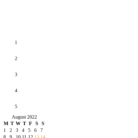
1
2
3
4
5
August 2022
M
T
W
T
F
S
S
1
2
3
4
5
6
7
8
9
10
11
12
13
14