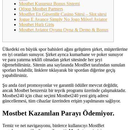
Mostbet Kusursuz Bonus Sistemi
Обзор Mostbet Partners
MostBet En Güvenilir Casino Sitesi – Slot sitesi
Jogue E Avance Simply No Jogo Móvel Aviator
Mostbet Hızlı Giriş
Mostbet Aviator Oyunu Oyna & Demo & Bonus
Ülkedeki en büyük spor bahisleri ağını geliştiren şirket, müşterilerine
en iyi oranları sunuyor. Şirket ayrıca kumarhane ve poker sunuyor
ve para yatırma teklifi olmadan şirket sitesinde her şeyi
öğrenebilirsiniz. Sitenin ana sayfasında MostBet tarafından sunulan
sporları bulabilir, linklere tıklayarak bir spordan diğerine geçiş
yapabilirsiniz.
Şu anda özel promosyonlar ve garantili ödüller mevcut değildir,
ancak Mostbet benzersiz bir teşvik programı üzerinde çalışmaktadır.
Mostbet240 için cihaz seçimi Mostbet240 yeni giriş adresi
güncellemesi, tüm cihazlar üzerinden erişim yapılmasını sağlıyor.
Mostbet Kazanılan Parayı Ödemiyor.
Temiz ve net navigasyonu, binlerce kullanıcıyı MostBet