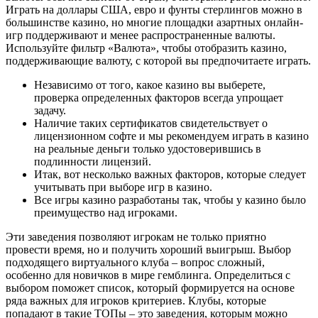
Играть на доллары США, евро и фунты стерлингов можно в
большинстве казино, но многие площадки азартных онлайн-
игр поддерживают и менее распространенные валюты.
Используйте фильтр «Валюта», чтобы отобразить казино,
поддерживающие валюту, с которой вы предпочитаете играть.
Независимо от того, какое казино вы выберете,
проверка определенных факторов всегда упрощает
задачу.
Наличие таких сертификатов свидетельствует о
лицензионном софте и мы рекомендуем играть в казино
на реальные деньги только удостоверившись в
подлинности лицензий.
Итак, вот несколько важных факторов, которые следует
учитывать при выборе игр в казино.
Все игры казино разработаны так, чтобы у казино было
преимущество над игроками.
Эти заведения позволяют игрокам не только приятно
провести время, но и получить хороший выигрыш. Выбор
подходящего виртуального клуба – вопрос сложный,
особенно для новичков в мире гемблинга. Определиться с
выбором поможет список, который формируется на основе
ряда важных для игроков критериев. Клубы, которые
попадают в такие ТОПы – это заведения, которым можно