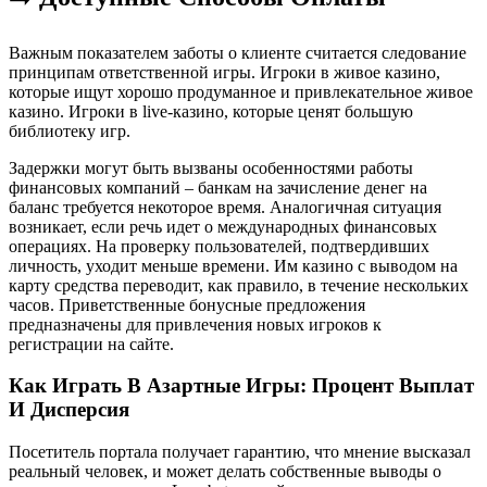
Важным показателем заботы о клиенте считается следование
принципам ответственной игры. Игроки в живое казино,
которые ищут хорошо продуманное и привлекательное живое
казино. Игроки в live-казино, которые ценят большую
библиотеку игр.
Задержки могут быть вызваны особенностями работы
финансовых компаний – банкам на зачисление денег на
баланс требуется некоторое время. Аналогичная ситуация
возникает, если речь идет о международных финансовых
операциях. На проверку пользователей, подтвердивших
личность, уходит меньше времени. Им казино с выводом на
карту средства переводит, как правило, в течение нескольких
часов. Приветственные бонусные предложения
предназначены для привлечения новых игроков к
регистрации на сайте.
Как Играть В Азартные Игры: Процент Выплат
И Дисперсия
Посетитель портала получает гарантию, что мнение высказал
реальный человек, и может делать собственные выводы о