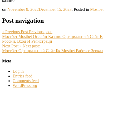
казино.
on
November 9, 2022
December 15, 2023
.
Posted in
Mostbet
.
Post navigation
« Previous Post
Previous post:
Мостбет Mostbet Онлайн Казино Официальный Сайт В
России, Вход И Регистраци
Next Post »
Next post:
Мостбет Официальный Сайт Бк Mostbet Рабочее Зеркал
Meta
Log in
Entries feed
Comments feed
WordPress.org