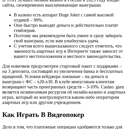
сайты, своевременно выплачивающие выигрыши.
В казино есть аппарат Huge Joker с самой высокой
отдачей – 99%.
Они быстро выводят деньги и действительно платят
гемблерам.
Поэтому мы рекомендуем быть умнее и сразу забирать
свой выигрыш, если вам улыбнулась удача.
С учетом всего вышесказанного следует отметить, что
законность азартных игр в Интернете также зависит от
вашего местоположения и местного законодательства.
Для новичков предусмотрен стартовый пакет с подарками –
на 3 депозита, состоящий из увеличения банка и бесплатных
вращений. Условия вейджера лояльные – на деньги и
выигрыш с ФС – х20-х30. В клубе минусовым клиентам
возвращают часть проигранных средств – 3-10%. Casino. guru
является независимым ресурсом об онлайн-казино и азартных
играх, который не контролируется каким-либо оператором
азартных игр или другим учреждением.
Как Играть В Видеопокер
Дело в том, что платежные операции одобряются только для