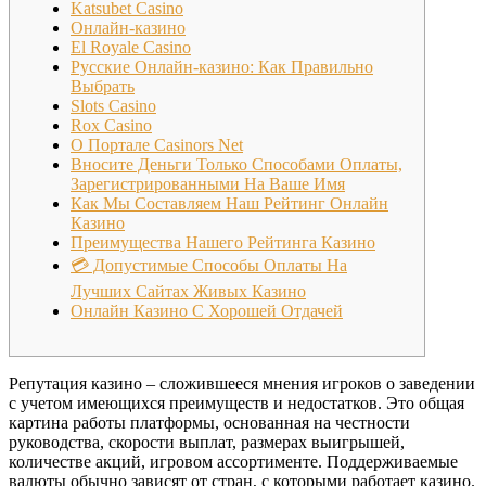
Katsubet Casino
Онлайн-казино
El Royale Casino
Русские Онлайн-казино: Как Правильно
Выбрать
Slots Casino
Rox Casino
О Портале Casinors Net
Вносите Деньги Только Способами Оплаты,
Зарегистрированными На Ваше Имя
Как Мы Составляем Наш Рейтинг Онлайн
Казино
Преимущества Нашего Рейтинга Казино
💳 Допустимые Способы Оплаты На
Лучших Сайтах Живых Казино
Онлайн Казино С Хорошей Отдачей
Репутация казино – сложившееся мнения игроков о заведении
с учетом имеющихся преимуществ и недостатков. Это общая
картина работы платформы, основанная на честности
руководства, скорости выплат, размерах выигрышей,
количестве акций, игровом ассортименте. Поддерживаемые
валюты обычно зависят от стран, с которыми работает казино.