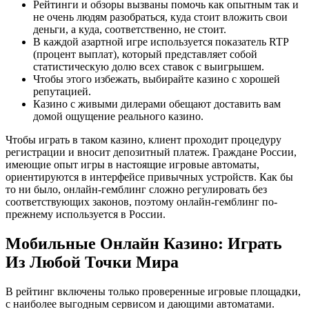
Рейтинги и обзоры вызваны помочь как опытным так и
не очень людям разобраться, куда стоит вложить свои
деньги, а куда, соответственно, не стоит.
В каждой азартной игре используется показатель RTP
(процент выплат), который представляет собой
статистическую долю всех ставок с выигрышем.
Чтобы этого избежать, выбирайте казино с хорошей
репутацией.
Казино с живыми дилерами обещают доставить вам
домой ощущение реального казино.
Чтобы играть в таком казино, клиент проходит процедуру
регистрации и вносит депозитный платеж. Граждане России,
имеющие опыт игры в настоящие игровые автоматы,
ориентируются в интерфейсе привычных устройств. Как бы
то ни было, онлайн-гемблинг сложно регулировать без
соответствующих законов, поэтому онлайн-гемблинг по-
прежнему используется в России.
Мобильные Онлайн Казино: Играть
Из Любой Точки Мира
В рейтинг включены только проверенные игровые площадки,
с наиболее выгодным сервисом и дающими автоматами.