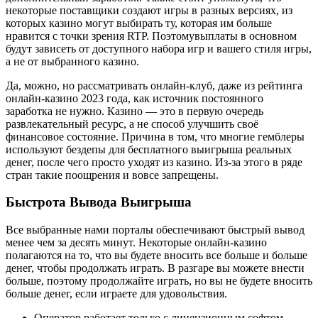
некоторые поставщики создают игры в разных версиях, из
которых казино могут выбирать ту, которая им больше
нравится с точки зрения RTP. Поэтомувыплаты в основном
будут зависеть от доступного набора игр и вашего стиля игры,
а не от выбранного казино.
Да, можно, но рассматривать онлайн-клуб, даже из рейтинга
онлайн-казино 2023 года, как источник постоянного
заработка не нужно. Казино — это в первую очередь
развлекательный ресурс, а не способ улучшить своё
финансовое состояние. Причина в том, что многие гемблеры
используют бездепы для бесплатного выигрыша реальных
денег, после чего просто уходят из казино. Из-за этого в ряде
стран такие поощрения и вовсе запрещены.
Быстрота Вывода Выигрыша
Все выбранные нами порталы обеспечивают быстрый вывод
менее чем за десять минут. Некоторые онлайн-казино
полагаются на то, что вы будете вносить все больше и больше
денег, чтобы продолжать играть. В разгаре вы можете внести
больше, поэтому продолжайте играть, но вы не будете вносить
больше денег, если играете для удовольствия.
Оператор работает только с лицензионным софтом,