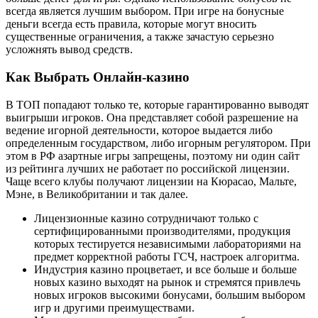
всегда является лучшим выбором. При игре на бонусные
деньги всегда есть правила, которые могут вносить
существенные ограничения, а также зачастую серьезно
усложнять вывод средств.
Как Выбрать Онлайн-казино
В ТОП попадают только те, которые гарантированно выводят
выигрыши игроков. Она представляет собой разрешение на
ведение игорной деятельности, которое выдается либо
определенным государством, либо игорным регулятором. При
этом в РФ азартные игры запрещены, поэтому ни один сайт
из рейтинга лучших не работает по российской лицензии.
Чаще всего клубы получают лицензии на Кюрасао, Мальте,
Мэне, в Великобритании и так далее.
Лицензионные казино сотрудничают только с
сертифицированными производителями, продукция
которых тестируется независимыми лабораториями на
предмет корректной работы ГСЧ, настроек алгоритма.
Индустрия казино процветает, и все больше и больше
новых казино выходят на рынок и стремятся привлечь
новых игроков высокими бонусами, большим выбором
игр и другими преимуществами.