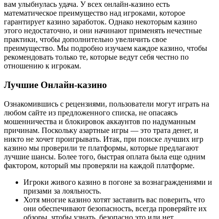
вам улыбнулась удача. У всех онлайн-казино есть
математическое преимущество над игроками, которое
гарантирует казино заработок. Однако некоторым казино
этого недостаточно, и они начинают применять нечестные
практики, чтобы дополнительно увеличить свое
преимущество. Мы подробно изучаем каждое казино, чтобы
рекомендовать только те, которые ведут себя честно по
отношению к игрокам.
Лучшие Онлайн-казино
Ознакомившись с рецензиями, пользователи могут играть на
любом сайте из предложенного списка, не опасаясь
мошенничества и блокировок аккаунтов по надуманным
причинам. Поскольку азартные игры — это трата денег, и
никто не хочет проигрывать. Итак, при поиске лучших игр
казино мы проверили те платформы, которые предлагают
лучшие шансы. Более того, быстрая оплата была еще одним
фактором, который мы проверяли на каждой платформе.
Игроки живого казино в погоне за вознаграждениями и
призами за лояльность.
Хотя многие казино хотят заставить вас поверить, что
они обеспечивают безопасность, всегда проверяйте их
обзоры, чтобы узнать, безопасно это или нет.