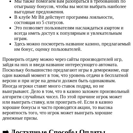
Мы также помогаем вам разобраться в требованиях по
отыгрышу бонусов, чтобы вы могли выбрать наиболее
выгодные предложения.
В клубе Mr Bit действует программа лояльности,
состоящая из 5 статусов.
Это позволяет пользователям наслаждаться азартом и
всегда иметь доступ к популярным и увлекательным
играм.
Здесь можно посмотреть название казино, предлагаемый
им бонус, оценку пользователей.
Проверить отдачу можно через сайты производителей игр,
зайдя на них и введя название интересующего автомата.
Поскольку большинство предлагают игры в деморежиме, еще
один важный момент в том, что уровень отдачи в бесплатной
версии и при игре на деньги должен быть одинаковым.
Иногда игроки ставят много ставок подряд, но не
выигрывают. Дело в том, что в казино заложен произвольный
алгоритм случайных чисел. По этой причине игрок может
или выиграть ставку, или проиграть её. Если в казино
хорошие бонусы и часто проводятся акции, то высока
вероятность того, что игрок может выиграть хорошие
денежные призы.
➡️ Доступные Способы Оплаты