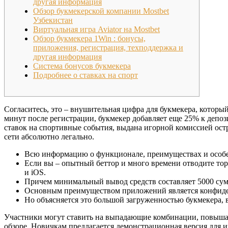
другая информация
Обзор букмекерской компании Mostbet
Узбекистан
Виртуальная игра Aviator на Mostbet
Обзор букмекера 1Win : бонусы,
приложения, регистрация, техподдержка и
другая информация
Система бонусов букмекера
Подробнее о ставках на спорт
Согласитесь, это – внушительная цифра для букмекера, который
минут после регистрации, букмекер добавляет еще 25% к депоз
ставок на спортивные события, выдана игорной комиссией ост
сети абсолютно легально.
Всю информацию о функционале, преимуществах и особе
Если вы – опытный беттор и много времени отводите тор
и iOS.
Причем минимальный вывод средств составляет 5000 сум
Основным преимуществом приложений является конфиденц
Но объясняется это большой загруженностью букмекера, ве
Участники могут ставить на выпадающие комбинации, повыша
обзоре. Новичкам предлагается демонстрационная версия для и