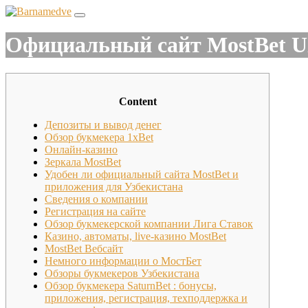
Официальный сайт MostBet Uz
Content
Депозиты и вывод денег
Обзор букмекера 1xBet
Онлайн-казино
Зеркала MostBet
Удобен ли официальный сайта MostBet и
приложения для Узбекистана
Сведения о компании
Регистрация на сайте
Обзор букмекерской компании Лига Ставок
Казино, автоматы, live-казино MostBet
MostBet Вебсайт
Немного информации о МостБет
Обзоры букмекеров Узбекистана
Обзор букмекера SaturnBet : бонусы,
приложения, регистрация, техподдержка и