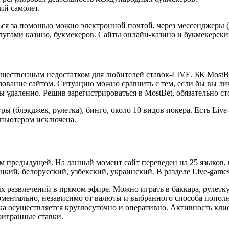
ий самолет.
ться за помощью можно электронной почтой, через мессенджеры 
лугами казино, букмекеров. Сайты онлайн-казино и букмекерски
 существенным недостатком для любителей ставок-LIVE. БК MostB
льзование сайтом. Ситуацию можно сравнить с тем, если бы вы л
ры удаленно. Решив зарегистрироваться в MostBet, обязательно 
ры (блэкджек, рулетка), бинго, около 10 видов покера. Есть Li
омпьютером исключена.
м предыдущей. На данный момент сайт переведен на 25 языков, 
цкий, белорусский, узбекский, украинский. В разделе Live-game
х развлечений в прямом эфире. Можно играть в баккара, рулетк
ентально, независимо от валюты и выбранного способа пополн
жка осуществляется круглосуточно и оперативно. Активность к
оигранные ставки.