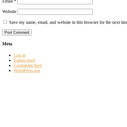
Email
*
Website
Save my name, email, and website in this browser for the next ti
Meta
Log in
Entries feed
Comments feed
WordPress.org