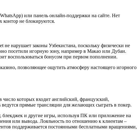
(WhatsApp) или панель онлайн-поддержки на сайте. Нет
х контор не блокируются.
et не нарушает законы Узбекистана, поскольку физически не
ично посетили игорную зону, например в Макао или Дубаи.
стоит воспользоваться бонусом при первом пополнении.
ve-казино, позволяющее ощутить атмосферу настоящего игорного
в число которых входит английский, французский,
s ведутся прямые трансляции для желающих сыграть в покер.
у, блекджек и другие игры, используя ПК или приложение на
ения или вывода. Лояльность по отношению к клиентам –
лиентов поддерживается постоянными бесплатными вращениями,