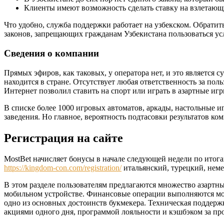
Клиенты имеют возможность сделать ставку на взлетающ
Что удобно, служба поддержки работает на узбекском. Обрати
законов, запрещающих гражданам Узбекистана пользоваться ус
Сведения о компании
Прямых эфиров, как таковых, у оператора нет, и это является
находится в стране. Отсутствует любая ответственность за по
Интернет позволил ставить на спорт или играть в азартные иг
В списке более 1000 игровых автоматов, аркады, настольные иг
заведения. Но главное, вероятность подтасовки результатов к
Регистрация на сайте
MostBet начисляет бонусы в начале следующей недели по итога
https://kingdom-con.com/registration/
итальянский, турецкий, неме
В этом разделе пользователям предлагаются множество азартны
мобильном устройстве. Финансовые операции выполняются мом
одно из основных достоинств букмекера. Техническая поддер
акциями одного дня, программой лояльности и кэшбэком за пр