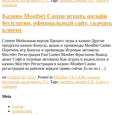
бесплатно на андроид 271
.
Tags:
mostbet
,
mostbet UZ
.
Leave a
on
comment
MostBet
скачать
Казино Mostbet Casino играть онлайн
на
бесплатно, официальный сайт, скачать
ПК
и
клиент
смартфон
Скачать
Content Мобильная версия Процесс игры в казино Другие
приложение
продукты казино Бонусы, акции и промокоды MostBet Casino
MostBet
Перечень игр Бонусы и промокоды Игровые автоматы
на
Мостбет Регистрация Fast Games Mostbet Фриспины Вывод
смартфон
денег Софт и игровые автоматы Как играть н видеослотах в
казино Мостбет Регистрация в казино Mostbet Casino
регистрация на рабочем зеркале прямо сейчас Если на […]
on
October 20, 2023
.
Posted in
MostBet 5 9.3 APK скачать
бесплатно на андроид 271
.
Tags:
mostbet
,
mostbet UZ
.
Leave a
on
comment
Казино
Mostbet
Meta
Casino
играть
Log in
онлайн
Entries feed
бесплатно,