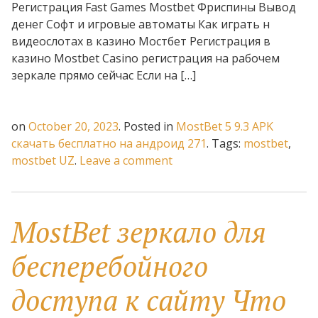
Регистрация Fast Games Mostbet Фриспины Вывод
денег Софт и игровые автоматы Как играть н
видеослотах в казино Мостбет Регистрация в
казино Mostbet Casino регистрация на рабочем
зеркале прямо сейчас Если на […]
on
October 20, 2023
.
Posted in
MostBet 5 9.3 APK
скачать бесплатно на андроид 271
.
Tags:
mostbet
,
on
mostbet UZ
.
Leave a comment
Казино
Mostbet
Casino
MostBet зеркало для
играть
онлайн
бесперебойного
бесплатно,
официальный
доступа к сайту Что
сайт,
скачать