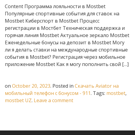
Content Программа лояльности в Mostbet
Популярные спортивные события для ставок на
Mostbet Киберспорт в Mostbet Процесс
регистрации в Мостбет Техническая поддержка и
горячая линия Mostbet Актуальное зеркало Mostbet
Еженедельные бонусы на депозит в Mostbet Могу
ли я делать ставки на международные спортивные
события в Mostbet? Регистрация через мобильное
приложение Mostbet Как я могу пополнить свой […]
on
October 20, 2023
.
Posted in
Скачать Aviator на
мобильный телефон с бонусом - 911
.
Tags:
mostbet
,
on
mostbet UZ
.
Leave a comment
Рабочее
ЗЕРКАЛО
MOSTBET
вход